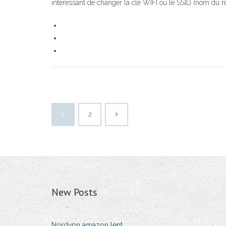
intéressant de changer la clé WIFI ou le SSID (nom du 
1
2
New Posts
Nordvpn amazon lent