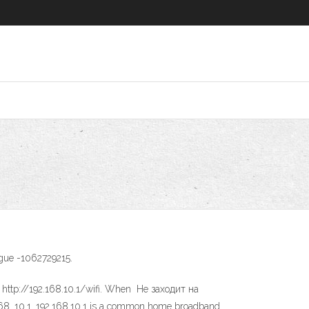
ngue -1062729215.
t http://192.168.10.1/wifi. When Не заходит на
68. 10.1. 192.168.10.1 is a common home broadband