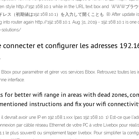
er and then style http://192.168.10.1 while in the URL text b
.168.10.1）を入力して開くことも 8) After update is completed, y
g into router again http://192.168.10.1. Aug 31, 2019 - 192.168.10.1 is on
-solutions/
e connecter et configurer les adresses 192.
.
n Bbox pour paramétrer et gérer vos services Bbox. Retrouvez toutes les 
ne interface.
ls for better wifi range in areas with dead zones, c
entioned instructions and fix your wifi connectivity
il devrait avoir une IP en 192.168.1.xxx (pas 192.168.10. 1) Est-ce que l'a
connexion par câble réseau Ethernet de votre PC à votre Livebox pour réal
1.1 le plus souvent) ou simplement taper livebox. Pour simplifier la configu