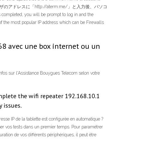
ox and WWWブラウザのアドレスに「http://aterm.me/」と入力後、パソコ
ou will be prompt to log in and the
e of the most popular IP address which can be Firewalls
168 avec une box internet ou un
infos sur l'Assistance Bouygues Telecom selon votre
omplete the wifi repeater 192.168.10.1
 issues.
dresse IP de la tablette est configurée en automatique ?
iser vos tests dans un premier temps. Pour paramétrer
ration de vos différents périphériques, il peut être