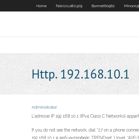
Home
Fabrizius80309
Bormet60962
Minock5
Http. 192.168.10.1
Administrator
L'adresse IP 192.168.10.1 (IPv4 Class C Networks) appar
If you do not see the network, dial *27 on a phone conn
192.168.10.1 в веб-интерфейс TRENDnet, Upvel, WiFi R