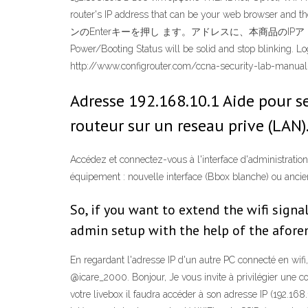
router's IP address that can be your web brows
ンのEnterキーを押し ます。アドレスに、本商品のIPアドレス（初期値は192
Power/Booting Status will be solid and stop blinking. Lo
http://www.configrouter.com/ccna-security-lab-manual
Adresse 192.168.10.1 Aide pour s
routeur sur un reseau prive (LAN)
Accédez et connectez-vous à l'interface d'administratio
équipement : nouvelle interface (Bbox blanche) ou ancien
So, if you want to extend the wifi signa
admin setup with the help of the aforem
En regardant l'adresse IP d'un autre PC connecté en wifi, 
@icare_2000. Bonjour, Je vous invite à privilégier une 
votre livebox il faudra accéder à son adresse IP (192.168.