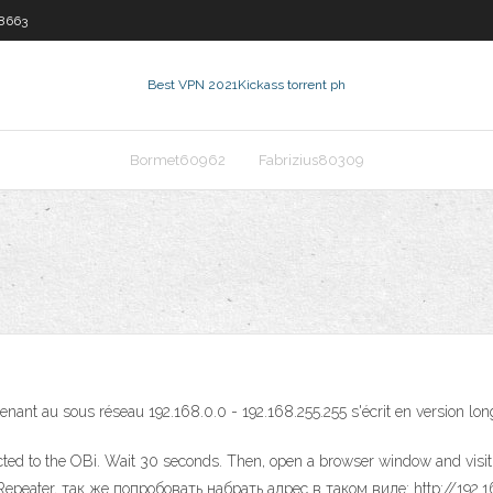
8663
Best VPN 2021
Kickass torrent ph
Bormet60962
Fabrizius80309
tenant au sous réseau 192.168.0.0 - 192.168.255.255 s'écrit en version lo
ected to the OBi. Wait 30 seconds. Then, open a browser window and visi
epeater, так же попробовать набрать адрес в таком виде: http://192.1