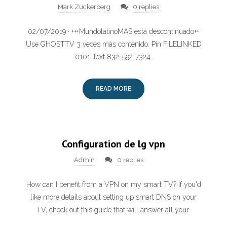
Mark Zuckerberg
0 replies
02/07/2019 · +++MundolatinoMAS está descontinuado++
Use GHOSTTV 3 veces más contenido. Pin FILELINKED
0101 Text 832-592-7324.
READ MORE
Configuration de lg vpn
Admin
0 replies
How can I benefit from a VPN on my smart TV? If you'd
like more details about setting up smart DNS on your
TV, check out this guide that will answer all your