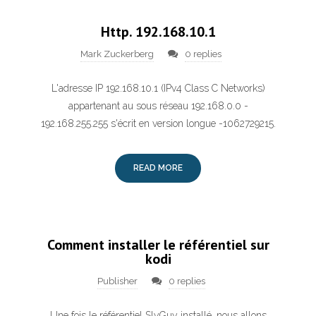
Http. 192.168.10.1
Mark Zuckerberg
0 replies
L'adresse IP 192.168.10.1 (IPv4 Class C Networks)
appartenant au sous réseau 192.168.0.0 -
192.168.255.255 s'écrit en version longue -1062729215.
READ MORE
Comment installer le référentiel sur
kodi
Publisher
0 replies
Une fois le référentiel SlyGuy installé, nous allons