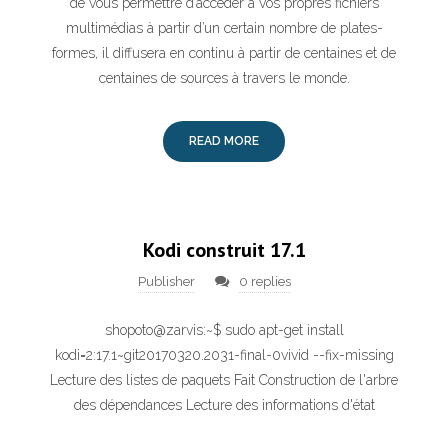
de vous permettre d’accéder à vos propres fichiers
multimédias à partir d’un certain nombre de plates-
formes, il diffusera en continu à partir de centaines et de
centaines de sources à travers le monde.
READ MORE
Kodi construit 17.1
Publisher
0 replies
shopoto@zarvis:~$ sudo apt-get install
kodi=2:17.1~git20170320.2031-final-0vivid --fix-missing
Lecture des listes de paquets Fait Construction de l'arbre
des dépendances Lecture des informations d'état