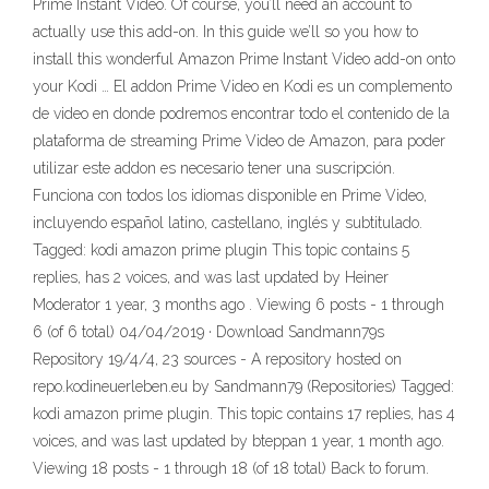
Prime Instant Video. Of course, you’ll need an account to
actually use this add-on. In this guide we’ll so you how to
install this wonderful Amazon Prime Instant Video add-on onto
your Kodi … El addon Prime Video en Kodi es un complemento
de video en donde podremos encontrar todo el contenido de la
plataforma de streaming Prime Video de Amazon, para poder
utilizar este addon es necesario tener una suscripción.
Funciona con todos los idiomas disponible en Prime Video,
incluyendo español latino, castellano, inglés y subtitulado.
Tagged: kodi amazon prime plugin This topic contains 5
replies, has 2 voices, and was last updated by Heiner
Moderator 1 year, 3 months ago . Viewing 6 posts - 1 through
6 (of 6 total) 04/04/2019 · Download Sandmann79s
Repository 19/4/4, 23 sources - A repository hosted on
repo.kodineuerleben.eu by Sandmann79 (Repositories) Tagged:
kodi amazon prime plugin. This topic contains 17 replies, has 4
voices, and was last updated by bteppan 1 year, 1 month ago.
Viewing 18 posts - 1 through 18 (of 18 total) Back to forum.