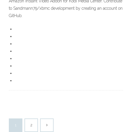
Amazon Instant Video Addon for Kodi Media Center. Contribute
to Sandmann79/xbmc development by creating an account on
GitHub.
1
2